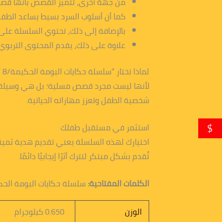
من جهة أخرى، تتميز القصص بأنها قصي
كما أن أسلوب السرد بسيط يساعد الط
بالإضافة إلى ذلك، تحتوي السلسلة عل
علاوة على ذلك، يقدم المحتوى التربوي 
لماذا تختار “سلسلة حكايات البومة الحكيمة/8 أجزاء”؟
لأنها ليست مجرد قصص مسلية؛ بل هي وسيلة فع
شخصية الطفل وتعزز مهاراته الحياتية.
$
استثمر في مستقبل طفلك
اختيارك لهذه السلسلة يعني تقديم هدية ثمينة
تُقدم بشكل مبتكر لتترك أثرًا إيجابيًا دائمًا.
الكلمات المفتاحية:
سلسلة حكايات البومة الحكي
الوزن
0.650 كيلوجرام