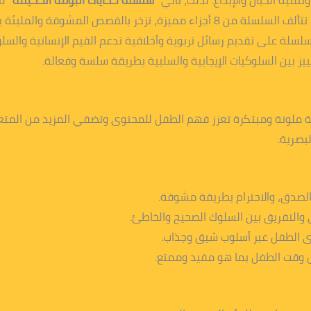
نمية الخيال والإبداع. لذلك، تأتي
“سلسلة حكايات البومة الحكيمة”
لت
العمرية من 5 إلى 9 سنوات. بالإضافة إلى ذلك، تتألف السلسلة من 8 أجزاء مميزة، تز
سلة على تقديم رسائل تربوية وأخلاقية تدعم القيم الإنسانية والسلو
يز بين السلوكيات الإيجابية والسلبية بطريقة سلسة وفعالة.
 ملونة ومبتكرة تعزز فهم الطفل للمحتوى وتضفي المزيد من المتعة
بصرية.
، الصدق، والاحترام بطريقة مشوقة.
دي والتفريق بين السلوك الصحيح والخاطئ.
 لدى الطفل عبر أسلوب شيق وجذاب.
ل وقت الطفل بما هو مفيد وممتع.