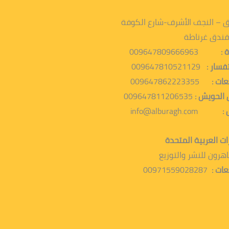
ق – النجف الأشرف-شارع الكوفة
فندق غرناطة
ارة :
009647809666963
تفسار :
009647810521129
عات :
009647862223355
الحويش :
009647811206535
 :
info@alburagh.com
رات العربية المتحدة
اهرون للنشر والتوزيع
عات :
00971559028287