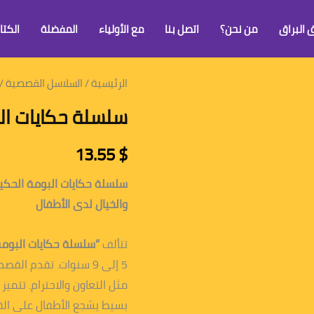
 البراق
من نحن؟
اتصل بنا
مع الأولياء
المفضلة
الكتا
الرئيسية
/
السلاسل القصصية
/ 
سلسلة حكايات البومة
13.55
$
والخيال لدى الأطفال
تتألف
“سلسلة حكايات البومة
5 إلى 9 سنوات. تقدم ال
مثل التعاون والاحترام. تتم
بسيط يشجع الأطفال على القر