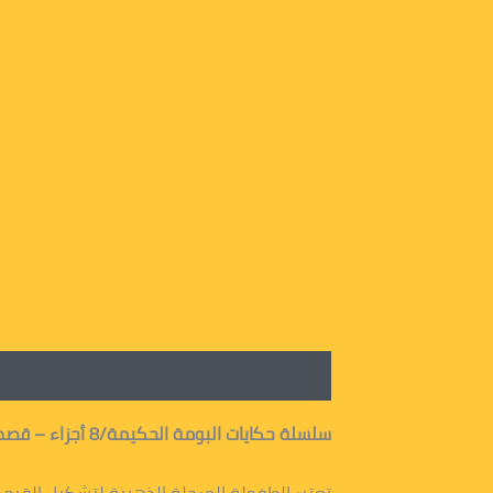
الوصف
معلومات إضافية
سلسلة حكايات البومة الحكيمة/8 أجزاء – قصص تعليمية ممتعة لغرس القيم وتنمية الخيال لدى الأطفال