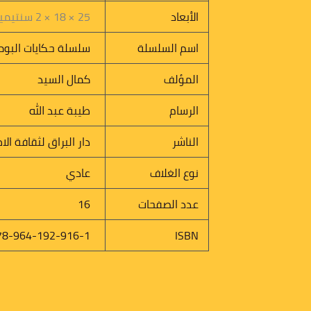
الأبعاد
25 × 18 × 2 سنتيميتر
اسم السلسلة
سلسلة حكايات البوم
المؤلف
كمال السيد
الرسام
طيبة عبد الله
الناشر
دار البراق لثقافة الا
نوع الغلاف
عادي
عدد الصفحات
16
78-964-192-916-1
ISBN