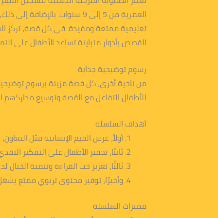
تعتبر الطفولة المرحلة الذهبية لتشكيل القيم وت
تعليمية ممتعة ومفيدة. في كل قصة، تركز السل
القصص بأدوار متباينة تساعد الأطفال على التمي
رسوم توضيحية جذابة
من ناحية أخرى، كل قصة مزينة برسوم توضيحية
للأطفال التفاعل مع القصة وتوسيع مداركهم ال
أهداف السلسلة
أولاً، غرس القيم الإنسانية مثل التعاون
ثانيًا، تحفيز الأطفال على التفكير النق
ثالثًا، تعزيز حب القراءة وتنمية الخيال
وأخيرًا، توفير محتوى تربوي ممتع يشغ
مميزات السلسلة