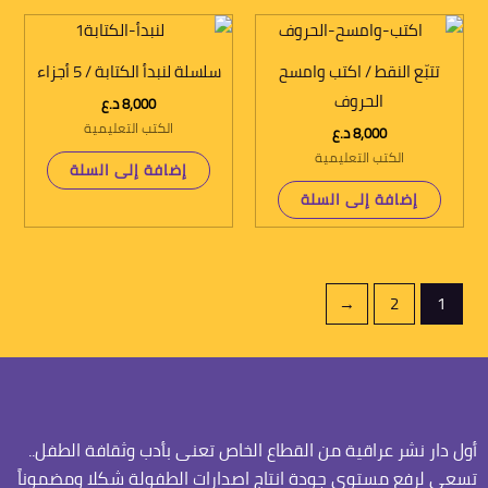
تتبّع النقط / اكتب وامسح
سلسلة لنبدأ الكتابة / 5 أجزاء
الحروف
8,000
د.ع
الكتب التعليمية
8,000
د.ع
الكتب التعليمية
إضافة إلى السلة
إضافة إلى السلة
←
2
1
أول دار نشر عراقية من القطاع الخاص تعنى بأدب وثقافة الطفل..
تسعى لرفع مستوى جودة انتاج اصدارات الطفولة شكلا ومضموناً