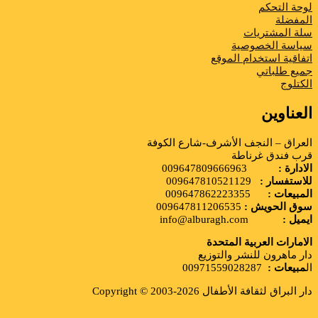
لوحة التحكم
المفضلة
سلة المشتريات
سياسة الخصوصية
اتفاقية استخدام الموقع
جميع طلباتي
الكتلوج
العناوين
العراق – النجف الأشرف-شارع الكوفة
قرب فندق غرناطة
الادارة :
009647809666963
للاستفسار :
009647810521129
المبيعات :
009647862223355
سوق الحويش :
009647811206535
ايميل :
info@alburagh.com
الامارات العربية المتحدة
دار ماهرون للنشر والتوزيع
ال
مبيعات :
00971559028287
دار البراق لثقافة الأطفال 2026-2003 © Copyright