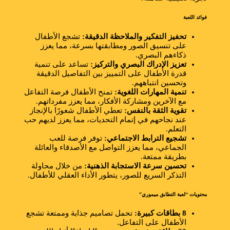
فوائد اللعبة
تحفيز التفكير والملاحظة الدقيقة:
تشجع الأطفال
على تنسيق الصور ومطابقتها بسرعة، مما يعزز
ذكاءهم البصري.
تعزيز الإدراك البصري والتركيز:
تساعد على تنمية
قدرة الأطفال على التمييز بين التفاصيل الدقيقة
وتحسين انتباههم.
تنمية المهارات اللغوية:
تمنح الأطفال فرصة التفاعل
مع الآخرين ومشاركة الأفكار، مما يعزز مفرداتهم.
تقوية الثقة بالنفس:
تعطي الأطفال شعورًا بالإنجاز
عند نجاحهم في إتمام التحديات، مما يعزز لديهم حب
التعلم.
تشجيع الترابط الاجتماعي:
توفر فرصة للعب
الجماعي، مما يعزز التواصل مع الأصدقاء والعائلة
بطريقة ممتعة.
تحسين سرعة الاستجابة الذهنية:
من خلال محاولة
التذكر السريع للصور، يتطور الأداء العقلي للأطفال.
محتويات “لعبة التطابق ميموري”
8 بطاقات كبيرة:
تحمل تصاميم جذابة وممتعة تشجع
الأطفال على التفاعل.