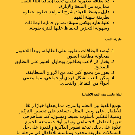
32 بطاقة صغيرة:
تضيف تحديًا إضافيًا أثناء اللعب
مما يزيد من المتعة والإثارة.
دليل مبسط للعبة:
يشرح القواعد خطوة بخطوة
بطريقة سهلة الفهم.
علبة هارد بوكس متينة:
تضمن حماية البطاقات
وسهولة التخزين للحفاظ عليها لفترة طويلة.
طريقة اللعب
تُوضع البطاقات مقلوبة على الطاولة، ويبدأ اللاعبون
بمحاولة مطابقة الصور.
يختار كل لاعب بطاقتين ويحاول العثور على التطابق
الصحيح.
يفوز من يجمع أكبر عدد من الأزواج المتطابقة.
يمكن اللعب بشكل فردي أو جماعي، مما يضفي
أجواءً من التفاعل والتحدي.
لماذا تناسب هذه اللعبة الأطفال؟
تجمع اللعبة بين التعلم والمرح، مما يجعلها خيارًا رائعًا
للأطفال. على سبيل المثال، تساعد على تحسين التركيز
وتنمية التفكير بأسلوب بسيط ومشوق. كما تساهم في
تعزيز التفاعل الاجتماعي وتوفير أوقات ممتعة للجميع.
علاوة على ذلك، تدعم تطوير الذاكرة والقدرة على حل
المشكلات بطريقة محفزة ومناسبة للأطفال في مرحلة ما