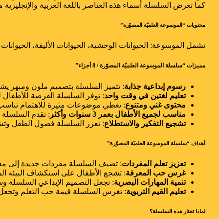
كما تعرض السلسلة أسماء هذه العناصر باللغة العربية والإنجليزية 
محتويات “الموسوعة العلميّة المصوّرة”
تشمل الموسوعة: الحيوانات الوحشية، الحيوانات الأليفة، الحيوانات
مميزات “سلسلة الموسوعة العلميّة المصوّرة / 8 أجزاء”
رسوم إبداعية جذابة
: تتميز السلسلة بتصميم ملون ومبهر يشد 
تعليم لغتين في وقت واحد
: توفر السلسلة الفرصة للأطفال لتعل
محتوى غني ومتنوع
: تغطي موضوعات مثيرة للاهتمام تناسب
مناسب لجميع الأطفال بعمر 3 سنوات وأكثر
: تقدم السلسلة 
تشجيع التفكير والاستطلاع
: تعزز السلسلة فضول الطفل وتش
أهداف “سلسلة الموسوعة
العلميّة المصوّرة”
تعزيز تعلم المفردات
: تضيف السلسلة مفردات جديدة إلى معجم 
غرس حب المعرفة
: تشجع الأطفال على استكشاف البيئة ال
تنمية المهارات البصرية
: تجعل التصميم الإبداعي السلسلة وسي
تعليم القيم التربوية
: تغرس السلسلة قيمة حب التعلم وتجعل ا
لماذا تختار هذه السلسلة؟