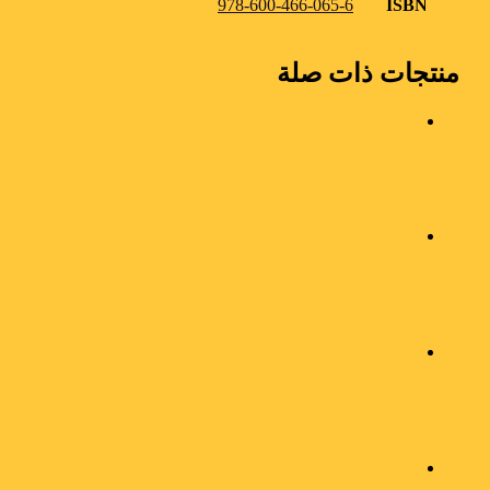
978-600-466-065-6
ISBN
منتجات ذات صلة