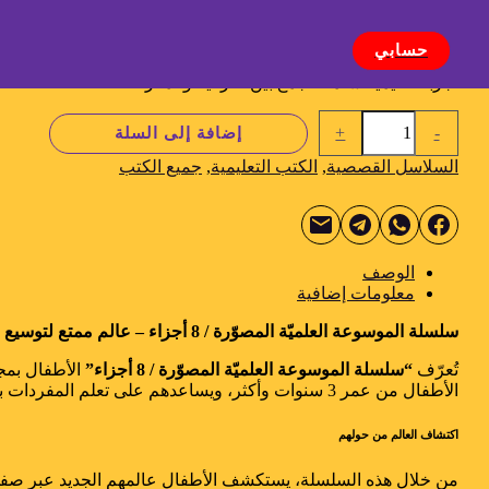
البحث
البحرية، عالم الحشرات، الخضروات، الفواكه، وسائل النقل، وعالم ا
يقدم الكتاب أسماء العناصر باللغتين العربية والإنجليزية مع رسوم م
حسابي
على تطوير مفردات الطفل، تعزيز فضوله، وتنمية مهاراته اللغوية ب
تجربة تعليمية شاملة تجمع بين الترفيه والمعرفة.
+
-
إضافة إلى السلة
السلاسل القصصية
,
الكتب التعليمية
,
جميع الكتب
الوصف
معلومات إضافية
سلسلة الموسوعة العلميّة المصوّرة / 8 أجزاء – عالم ممتع لتوسيع معارف الأطفال الصغار بطريقة مبتكرة
تُعرّف
“سلسلة الموسوعة العلميّة المصوّرة / 8 أجزاء”
الأطفال بمج
الأطفال من عمر 3 سنوات وأكثر، ويساعدهم على تعلم المفردات باللغتين العربية والإنجليزية بطريقة مشوقة.
اكتشاف العالم من حولهم
من خلال هذه السلسلة، يستكشف الأطفال عالمهم الجديد عبر صفحاته 