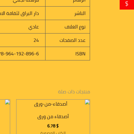
$
الناشر
دار البراق لثقافة الا
نوع الغلاف
عادي
عدد الصفحات
24
78-964-192-896-6
ISBN
منتجات ذات صلة
أصدقاء من ورق
6.78
$
الكتب المصورة