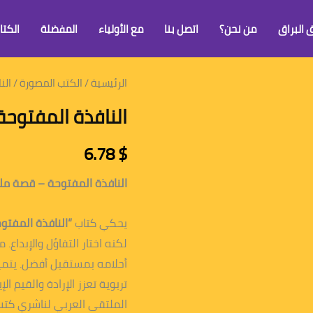
 البراق
من نحن؟
اتصل بنا
مع الأولياء
المفضلة
الكتا
الرئيسية
/
الكتب المصورة
/ الن
النافذة المفتوحة
6.78
$
النافذة المفتوحة – قصة مله
يحكي كتاب
“النافذة المفتو
لكنه اختار التفاؤل والإبداع
أحلامه بمستقبل أفضل. يتمي
تربوية تعزز الإرادة والقيم ال