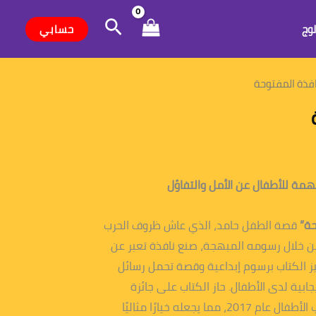
البحث
حسابي
لوج
افذة المفتوحة
مة للأطفال عن الأمل والتفاؤل
حة”
قصة الطفل حامد، الذي عاش ظروف الحرب
. من خلال رسومه المبهجة، صنع نافذة تعبر عن
ز الكتاب برسوم إبداعية وقصة تحمل رسائل
إيجابية لدى الأطفال. حاز الكتاب على جائزة
الملتقى العربي لناشري كتب الأطفال عام 2017، مما يجعله خيارًا مثاليًا