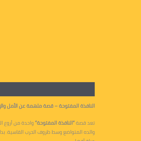
الوصف
معلومات إضافية
النافذة المفتوحة – قصة ملهمة عن الأمل والإب
تعد قصة
“النافذة المفتوحة”
واحدة من أروع ال
والده المتواضع وسط ظروف الحرب القاسية. بدلاً