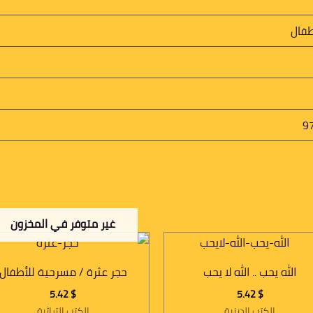
طفال
9
غير متوفر في المخزون
الله يحب .. الله لا يحب
حجر عثرة / مسرحية للأطفال
5.42
$
5.42
$
الكتب الدينية
الكتب التراثية