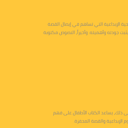
ضيحية الإبداعية التي تساهم في إيصال القصة
 علاوة على ذلك، حصل الكتاب على جائزة الملتقى العربي لناشري كتب الأطفال عام 2017، مما يثبت جودته وأهميته. وأخيراً، النصوص مكتوبة
على ذلك، يساعد الكتاب الأطفال على فهم
الإبداعية والقصة المحفزة.