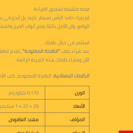
قصة ملهمة تستحق القراءة
لم يترك حامد اليأس يسيطر عليه، بل أبدع في رسم
الواقع، وأن الأمل دائمًا يفتح أبواب الفرح والسعا
استثمر في خيال طفلك
عند شراء كتاب
“النافذة المفتوحة”
، تقدم لطفل
الآن وشارك طفلك هذه التجربة الرائعة.
الكلمات المفتاحية:
النافذة المفتوحة، كتب الأط
الوزن
0.170 كيلوجرام
الأبعاد
29 × 22 × 1 سنتيميتر
المؤلف
مهند العاقوص
الرسام
فرشتة نجفي