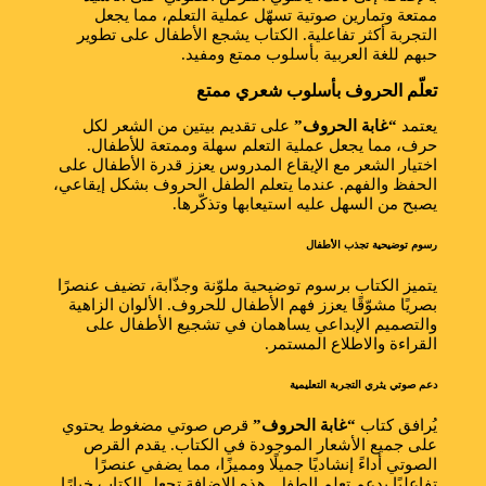
ممتعة وتمارين صوتية تسهّل عملية التعلم، مما يجعل
التجربة أكثر تفاعلية. الكتاب يشجع الأطفال على تطوير
حبهم للغة العربية بأسلوب ممتع ومفيد.
تعلّم الحروف بأسلوب شعري ممتع
يعتمد
“غابة الحروف”
على تقديم بيتين من الشعر لكل
حرف، مما يجعل عملية التعلم سهلة وممتعة للأطفال.
اختيار الشعر مع الإيقاع المدروس يعزز قدرة الأطفال على
الحفظ والفهم. عندما يتعلم الطفل الحروف بشكل إيقاعي،
يصبح من السهل عليه استيعابها وتذكّرها.
رسوم توضيحية تجذب الأطفال
يتميز الكتاب برسوم توضيحية ملوّنة وجذّابة، تضيف عنصرًا
بصريًا مشوّقًا يعزز فهم الأطفال للحروف. الألوان الزاهية
والتصميم الإبداعي يساهمان في تشجيع الأطفال على
القراءة والاطلاع المستمر.
دعم صوتي يثري التجربة التعليمية
يُرافق كتاب
“غابة الحروف”
قرص صوتي مضغوط يحتوي
على جميع الأشعار الموجودة في الكتاب. يقدم القرص
الصوتي أداءً إنشاديًا جميلًا ومميزًا، مما يضفي عنصرًا
تفاعليًا يدعم تعلم الطفل. هذه الإضافة تجعل الكتاب خيارًا