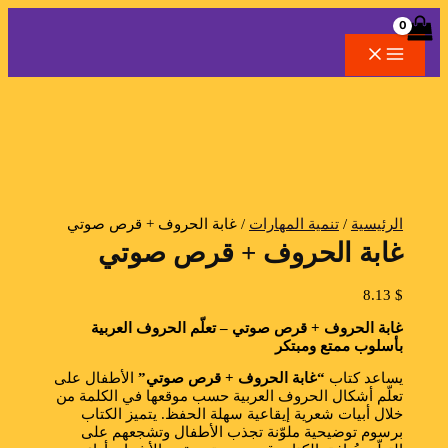
تخطي
كمية
إلى
غابة
المحتوى
الحروف
+
البحث
قرص
صوتي
الرئيسية
/
تنمية المهارات
/ غابة الحروف + قرص صوتي
غابة الحروف + قرص صوتي
8.13
$
غابة الحروف + قرص صوتي – تعلّم الحروف العربية
بأسلوب ممتع ومبتكر
يساعد كتاب
“غابة الحروف + قرص صوتي”
الأطفال على
تعلّم أشكال الحروف العربية حسب موقعها في الكلمة من
خلال أبيات شعرية إيقاعية سهلة الحفظ. يتميز الكتاب
برسوم توضيحية ملوّنة تجذب الأطفال وتشجعهم على