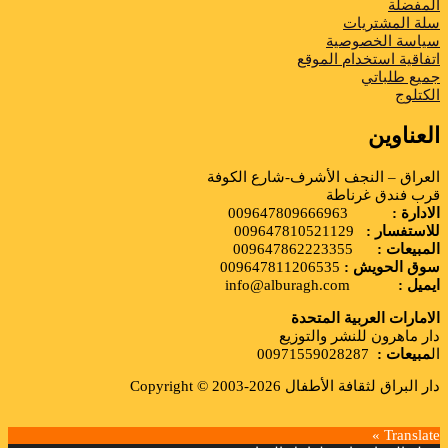
المفضلة
سلة المشتريات
سياسة الخصوصية
اتفاقية استخدام الموقع
جميع طلباتي
الكتلوج
العناوين
العراق – النجف الأشرف-شارع الكوفة
قرب فندق غرناطة
الادارة :
009647809666963
للاستفسار :
009647810521129
المبيعات :
009647862223355
سوق الحويش :
009647811206535
ايميل :
info@alburagh.com
الامارات العربية المتحدة
دار ماهرون للنشر والتوزيع
ال
مبيعات :
00971559028287
دار البراق لثقافة الأطفال 2026-2003 © Copyright
Translate »