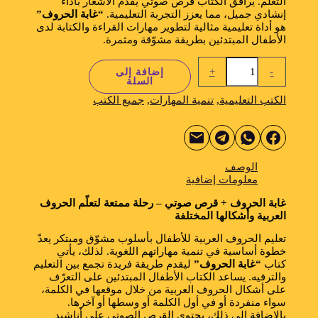
التعلّم. يُرافق الكتاب قرص صوتي يقدم الأشعار بأداء
إنشادي جميل، مما يعزز التجربة التعليمية.
“غابة الحروف”
هو أداة تعليمية مثالية لتطوير مهارات القراءة والكتابة لدى
الأطفال المبتدئين بطريقة مشوّقة ومثمرة.
+
-
إضافة إلى
السلة
الكتب التعليمية
,
تنمية المهارات
,
جميع الكتب
الوصف
معلومات إضافية
غابة الحروف + قرص صوتي – رحلة ممتعة لتعلّم الحروف
العربية وأشكالها المختلفة
تعليم الحروف العربية للأطفال بأسلوب مشوّق ومبتكر يعدّ
خطوة أساسية في تنمية مهاراتهم اللغوية. لذلك، يأتي
كتاب
“غابة الحروف”
ليقدم طريقة فريدة تجمع بين التعليم
والترفيه. يساعد الكتاب الأطفال المبتدئين على التعرّف
على أشكال الحروف العربية من خلال موقعها في الكلمة،
سواء منفردة أو في أول الكلمة أو وسطها أو آخرها.
بالإضافة إلى ذلك، يحتوي القرص الصوتي على أناشيد