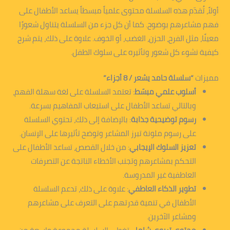
أولاً، تُقدّم هذه السلسلة محتوى علمياً مبسطاً يساعد الأطفال على
فهم مشاعرهم بوضوح. كما أن كل جزء من السلسلة يتناول شعورًا
معينًا، مثل الفرح، الحزن، الغضب، أو الخوف. علاوة على ذلك، يتم شرح
كيفية نشوء كل شعور وتأثيره على سلوك الطفل.
مميزات
“سلسلة حامد يشعر / 8 أجزاء”
أسلوب علمي مبسّط
: تعتمد السلسلة على لغة سهلة الفهم،
وبالتالي تساعد الأطفال على استيعاب المفاهيم بسرعة.
رسوم توضيحية جذابة
: بالإضافة إلى ذلك، تحتوي السلسلة
على رسوم ملونة تبرز المشاعر وتوضح تأثيرها على الإنسان.
تعزيز السلوك الإيجابي
: من خلال القصص، تساعد الأطفال على
التحكم بمشاعرهم وتجنب الأخطاء الناتجة عن التصرفات
العاطفية غير المدروسة.
تطوير الذكاء العاطفي
: علاوة على ذلك، تدعم السلسلة
الأطفال في تنمية قدرتهم على التعرف على مشاعرهم
ومشاعر الآخرين.