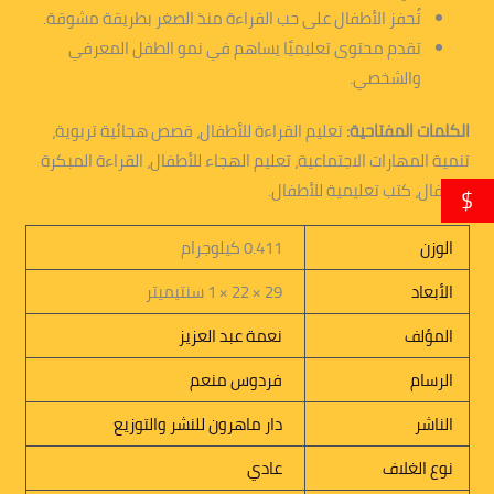
تُحفز الأطفال على حب القراءة منذ الصغر بطريقة مشوقة.
تقدم محتوى تعليميًا يساهم في نمو الطفل المعرفي
والشخصي.
الكلمات المفتاحية:
تعليم القراءة للأطفال، قصص هجائية تربوية،
تنمية المهارات الاجتماعية، تعليم الهجاء للأطفال، القراءة المبكرة
للأطفال، كتب تعليمية للأطفال.
$
الوزن
0.411 كيلوجرام
الأبعاد
29 × 22 × 1 سنتيميتر
المؤلف
نعمة عبد العزيز
الرسام
فردوس منعم
الناشر
دار ماهرون للنشر والتوزيع
نوع الغلاف
عادي