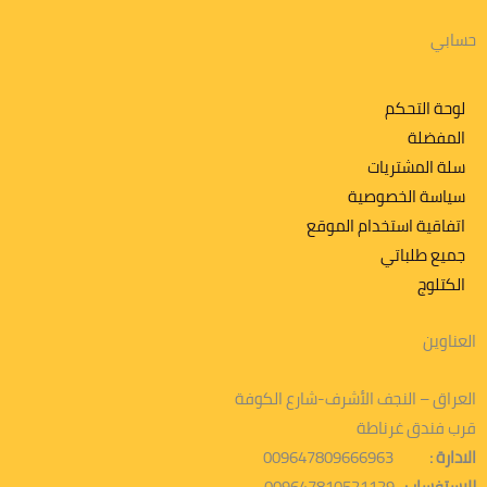
حسابي
لوحة التحكم
المفضلة
سلة المشتريات
سياسة الخصوصية
اتفاقية استخدام الموقع
جميع طلباتي
الكتلوج
العناوين
العراق – النجف الأشرف-شارع الكوفة
قرب فندق غرناطة
الادارة :
009647809666963
للاستفسار :
009647810521129