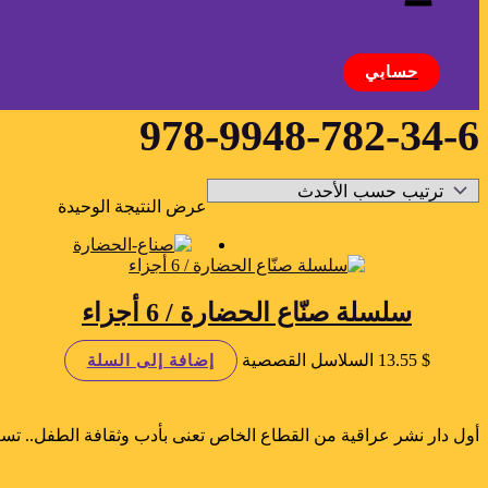
البحث
حسابي
978-9948-782-34-6
عرض النتيجة الوحيدة
سلسلة صنّاع الحضارة / 6 أجزاء
$
13.55
السلاسل القصصية
إضافة إلى السلة
أول دار نشر عراقية من القطاع الخاص تعنى بأدب وثقافة الطفل.. تسع