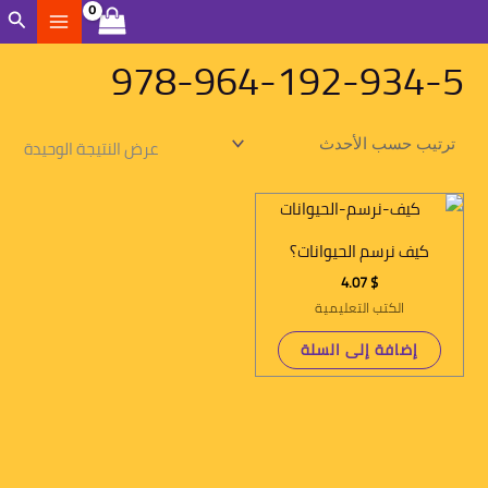
خطي
الب
لى
978-964-192-934-5
لمحتوى
عرض النتيجة الوحيدة
كيف نرسم الحيوانات؟
4.07
$
الكتب التعليمية
إضافة إلى السلة