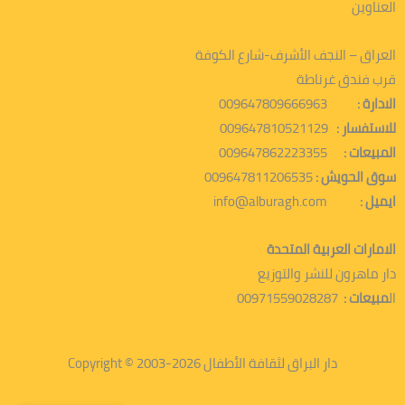
العناوين
العراق – النجف الأشرف-شارع الكوفة
قرب فندق غرناطة
الادارة :
009647809666963
للاستفسار :
009647810521129
المبيعات :
009647862223355
سوق الحويش :
009647811206535
ايميل :
info@alburagh.com
الامارات العربية المتحدة
دار ماهرون للنشر والتوزيع
ال
مبيعات :
00971559028287
دار البراق لثقافة الأطفال 2026-2003 © Copyright