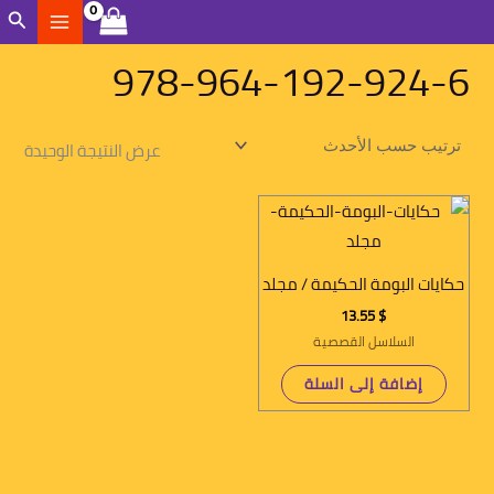
خطي
الب
لى
978-964-192-924-6
لمحتوى
عرض النتيجة الوحيدة
حكايات البومة الحكيمة / مجلد
13.55
$
السلاسل القصصية
إضافة إلى السلة