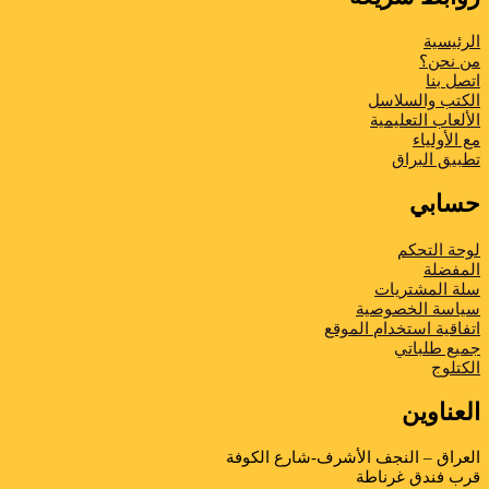
لرئيسية
ن نحن؟
تصل بنا
لكتب والسلاسل
لألعاب التعليمية
ع الأولياء
طبیق البراق
سابي
وحة التحكم
لمفضلة
لة المشتريات
ياسة الخصوصية
تفاقية استخدام الموقع
ميع طلباتي
لكتلوج
لعناوين
لعراق – النجف الأشرف-شارع الكوفة
رب فندق غرناطة