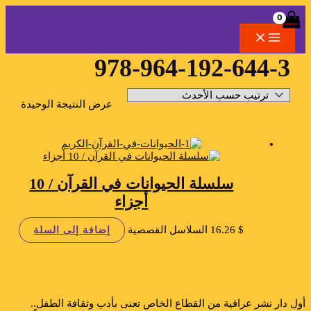
خطي
لى
لمحتوى
لبحث
978-964-192-644-3
عرض النتيجة الوحيدة
سلسلة الحيوانات في القرآن / 10
أجزاء
$
16.26
السلاسل القصصية
إضافة إلى السلة
ول دار نشر عراقية من القطاع الخاص تعنى بأدب وثقافة الطفل..