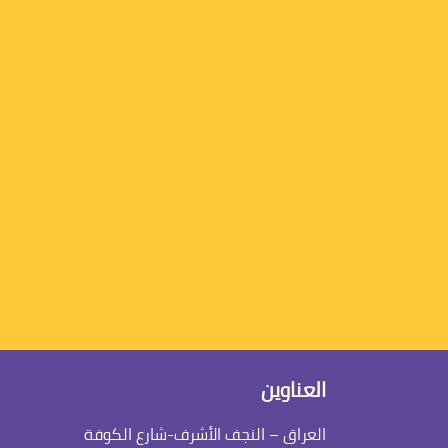
العناوين
العراق – النجف الأشرف-شارع الكوفة