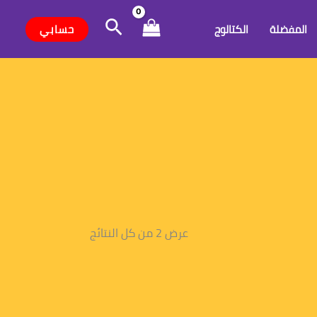
تم
الفرز
البحث
حسب
حسابي
المفضلة
الكتالوج
الأحدث
عرض ⁦2⁩ من كل النتائج