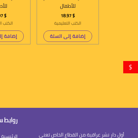
للأطفال
للأط
18.97
$
18.97
$
الكتب التعليمية
الكتب ال
إضافة إلى السلة
إضافة إل
$
روابط س
أول دار نشر عراقية من القطاع الخاص تعنى
الرئيسية