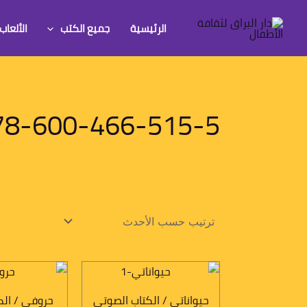
خطي
لى
الرئيسية
جميع الكتب
الألعاب
لمحتوى
78-600-466-515-5
حيواناتي / الكتاب الصوتي
حروفي / الك