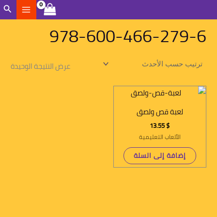
خطي
الب
لى
978-600-466-279-6
لمحتوى
عرض النتيجة الوحيدة
لعبة قص ولصق
13.55
$
الألعاب التعليمية
إضافة إلى السلة