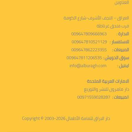
العناوين
العراق – النجف الأشرف-شارع الكوفة
قرب فندق غرناطة
الادارة :
009647809666963
للاستفسار :
009647810521129
المبيعات :
009647862223355
سوق الحويش :
009647811206535
ايميل :
info@alburagh.com
الامارات العربية المتحدة
دار ماهرون للنشر والتوزيع
ال
مبيعات :
00971559028287
دار البراق لثقافة الأطفال 2026-2003 © Copyright