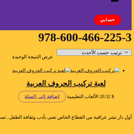
البحث
حسابي
978-600-466-225-3
عرض النتيجة الوحيدة
لعبة تركيب الحروف العربية
$
20.32
الألعاب التعليمية
إضافة إلى السلة
أول دار نشر عراقية من القطاع الخاص تعنى بأدب وثقافة الطفل.. تسع