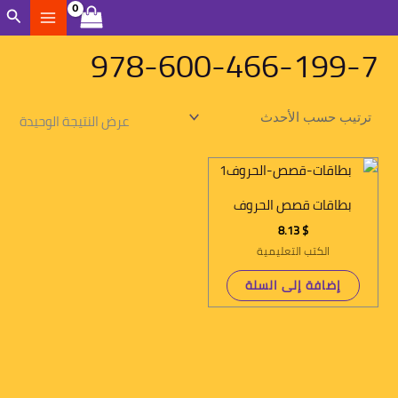
خطي
الب
لى
978-600-466-199-7
لمحتوى
عرض النتيجة الوحيدة
بطاقات قصص الحروف
8.13
$
الكتب التعليمية
إضافة إلى السلة