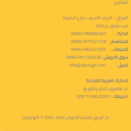
العناوين
العراق – النجف الأشرف-شارع الكوفة
قرب فندق غرناطة
الادارة :
009647809666963
للاستفسار :
009647810521129
المبيعات :
009647862223355
سوق الحويش :
009647811206535
ايميل :
info@alburagh.com
الامارات العربية المتحدة
دار ماهرون للنشر والتوزيع
ال
مبيعات :
00971559028287
دار البراق لثقافة الأطفال 2026-2003 © Copyright