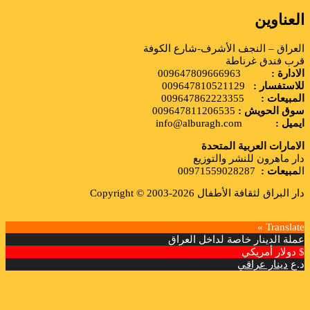
لعناوين
لعراق – النجف الأشرف-شارع الكوفة
رب فندق غرناطة
لادارة :
009647809666963
لاستفسار :
009647810521129
لمبيعات :
009647862223355
وق الحويش :
009647811206535
يميل :
info@alburagh.com
لامارات العربية المتحدة
ار ماهرون للنشر والتوزيع
مبيعات :
00971559028287
ر البراق لثقافة الأطفال 2026-2003 © Copyright
Translate 
ملة الدينار خاصة لداخل العراق
دولار أمريكي
.ع
دينار عراقي